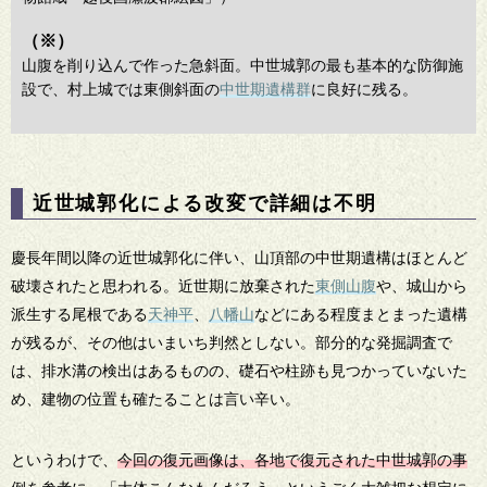
（※）
山腹を削り込んで作った急斜面。中世城郭の最も基本的な防御施
設で、村上城では東側斜面の
中世期遺構群
に良好に残る。
近世城郭化による改変で詳細は不明
慶長年間以降の近世城郭化に伴い、山頂部の中世期遺構はほとんど
破壊されたと思われる。近世期に放棄された
東側山腹
や、城山から
派生する尾根である
天神平
、
八幡山
などにある程度まとまった遺構
が残るが、その他はいまいち判然としない。部分的な発掘調査で
は、排水溝の検出はあるものの、礎石や柱跡も見つかっていないた
め、建物の位置も確たることは言い辛い。
というわけで、
今回の復元画像は、各地で復元された中世城郭の事