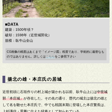
■DATA
建築：1500年頃？
破却：1598年（近世城郭化）
規模：臥牛山全山
CG画像の精度はあくまで「イメージ図」程度であり、学術的に厳密なも
のではありません。詳しくは
こちら
をご参照下さい
揚北の雄・本庄氏の居城
近世初頭に石垣作りの村上城が築かれる以前、臥牛山上には
中世城
郭「本庄城」
が存在した。その名の通り、歴代の城主は揚北の雄と
して名を馳せた本庄氏で、中でも戦国末期に登場した本庄繁長は、
上杉謙信・景勝に仕えた猛将として知られている。