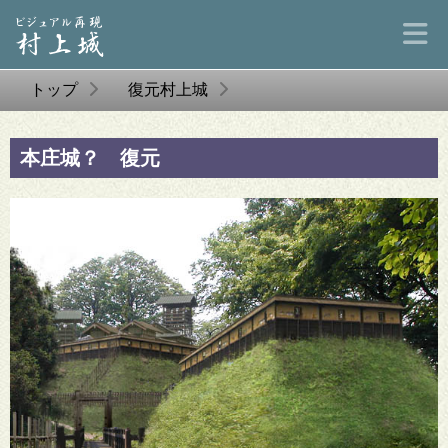
トップ
復元村上城
本庄城？ 復元