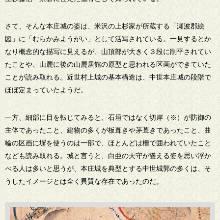
さて、そんな本庄城の姿は、米沢の上杉家が所蔵する「瀬波郡絵
図」に「むらかみようがい」として活写されている。一見するとか
なり概念的な描写に見えるが、山頂部が大きく３段に削平されてい
たことや、山麓に後の山麓居館の原型と思われる区画ができていた
ことが読み取れる。近世村上城の基本構造は、中世本庄城の段階で
ほぼ定まっていたようだ。
一方、細部に目を転じてみると、石垣ではなく切岸（※）が防御の
主体であったこと、建物の多くが板葺きや茅葺きであったこと、曲
輪の区画に塀を使うのは一部で、ほとんどは柵で囲われていたこと
なども読み取れる。城と言うと、白亜の天守が聳える姿を思い浮か
べる人は多いと思うが、本庄城を典型とする中世城郭の多くは、そ
うしたイメージとは全く異質な存在であったのだ。