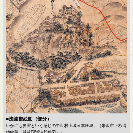
■瀬波郡絵図（部分）
いかにも要害という感じの中世村上城＝本庄城。（米沢市上杉博
物館蔵「越後国瀬波郡絵図」）