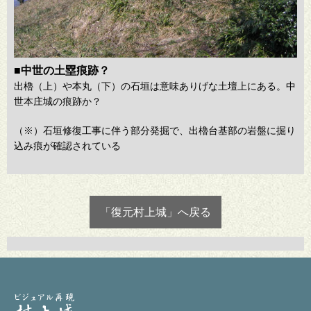
■中世の土塁痕跡？
出櫓（上）や本丸（下）の石垣は意味ありげな土壇上にある。中
世本庄城の痕跡か？
（※）石垣修復工事に伴う部分発掘で、出櫓台基部の岩盤に掘り
込み痕が確認されている
「復元村上城」へ戻る