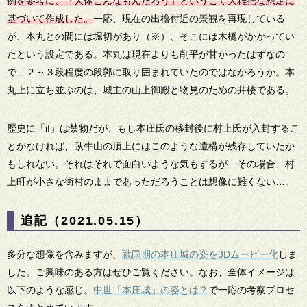
例を参考に、「大体こんなもんだろう」というごく大雑把な想定に
基づいて作成した。
一応、現在の出櫓付近の景観を再現している
が、本丸との間には堀切があり（※）、そこには木橋がかかってい
たという設定である。本丸は現在よりも削平が甘かったはずなの
で、２～３段程度の段郭に取り囲まれていたのではなかろうか。本
丸上に立ち並ぶのは、城主の山上御殿と物見のための井楼である。
歴史に「if」は禁物だが、もし本庄氏の移封後に村上氏が入封するこ
とがなければ、臥牛山の頂上にはこのような遺構が残存していたか
もしれない。それはそれで面白いような気もするが、その場合、村
上町が小さな街村のままであっただろうことは想像に難くない…。
追記（2021.05.15）
多分な想像を含みますが、
戦国期の本庄城の姿を3Dムービー化
しま
した。ご興味のある方はぜひご覧ください。なお、全体イメージは
以下のような感じ。
中世「本庄城」の姿とは？
で一応の考察プロセ