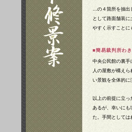
…の４箇所を抽出
として路面舗装に
やすく示すことに
■簡易裁判所わ
中央公民館の裏手
人の屋敷が構えら
い景観を全体的に
以上の前提に立っ
あるが、幸いにも
た。手間としては