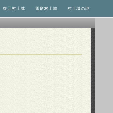
復元村上城
電影村上城
村上城の謎