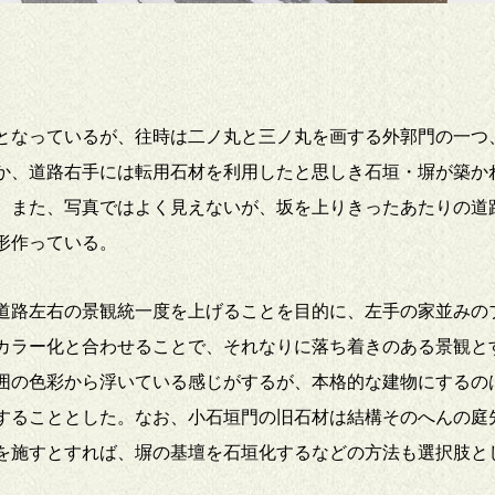
となっているが、往時は二ノ丸と三ノ丸を画する外郭門の一つ
か、道路右手には転用石材を利用したと思しき石垣・塀が築か
。また、写真ではよく見えないが、坂を上りきったあたりの道
形作っている。
道路左右の景観統一度を上げることを目的に、左手の家並みの
カラー化と合わせることで、それなりに落ち着きのある景観と
囲の色彩から浮いている感じがするが、本格的な建物にするの
することとした。なお、小石垣門の旧石材は結構そのへんの庭
を施すとすれば、塀の基壇を石垣化するなどの方法も選択肢と