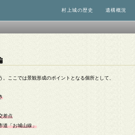
村上城の歴史
遺構概況
編
う。ここでは景観形成のポイントとなる個所として、
き
交差点
市道「お城山線」