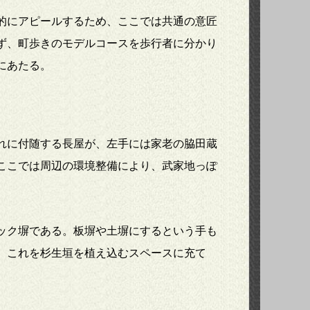
的にアピールするため、ここでは共通の意匠
ず、町歩きのモデルコースを歩行者に分かり
にあたる。
れに付随する長屋が、左手には家老の脇田蔵
ここでは周辺の環境整備により、武家地っぽ
ック塀である。板塀や土塀にするという手も
、これを杉生垣を植え込むスペースに充て