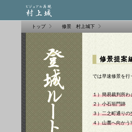
トップ
修景 村上城下
修景提案
では早速修景を行
１）簡易裁判所わ
２）小石垣門跡
３）二之町通りの
４）山麓へ向かう