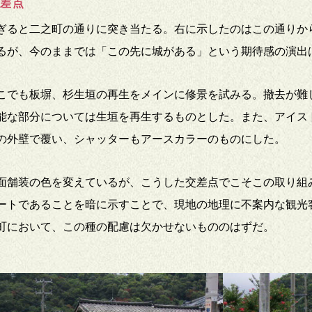
交差点
ぎると二之町の通りに突き当たる。右に示したのはこの通りか
るが、今のままでは「この先に城がある」という期待感の演出
こでも板塀、杉生垣の再生をメインに修景を試みる。撤去が難
能な部分については生垣を再生するものとした。また、アイス
の外壁で覆い、シャッターもアースカラーのものにした。
面舗装の色を変えているが、こうした交差点でこそこの取り組
ートであることを暗に示すことで、現地の地理に不案内な観光
町において、この種の配慮は欠かせないもののはずだ。