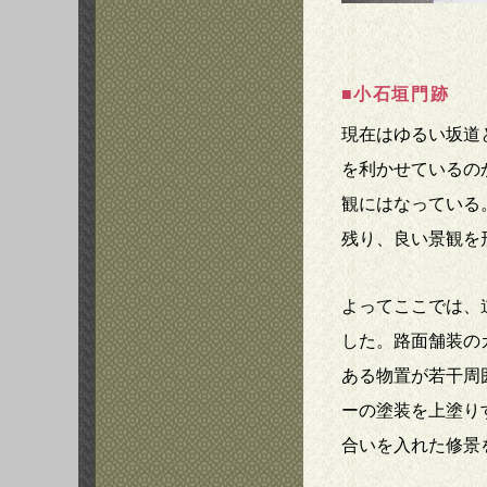
■小石垣門跡
現在はゆるい坂道
を利かせているの
観にはなっている
残り、良い景観を
よってここでは、
した。路面舗装の
ある物置が若干周
ーの塗装を上塗り
合いを入れた修景