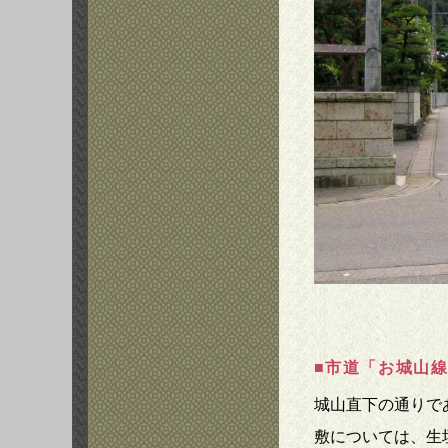
■市道「お城山
城山直下の通りで
敷については、生