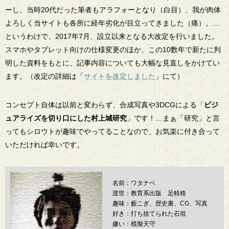
ーし、当時20代だった筆者もアラフォーとなり（白目）、我が肉体
よろしく当サイトも各所に経年劣化が目立ってきました（痛）。…
というわけで、2017年7月、設立以来となる大改定を行いました。
スマホやタブレット向けの仕様変更のほか、この10数年で新たに判
明した資料をもとに、記事内容についても大幅な見直しをかけてい
ます。（改定の詳細は「
サイトを改定しました
」にて）
コンセプト自体は以前と変わらず、合成写真や3DCGによる「
ビジ
ュアライズを切り口にした村上城研究
」です！…まぁ「研究」と言
ってもシロウトが趣味でやってることなので、お気楽に付き合って
いただければ幸いです。
名前：ワタナベ
渡世：教育系出版 足軽格
趣味：藪こぎ、歴史書、CG、写真
好き：打ち捨てられた石垣
嫌い：模擬天守