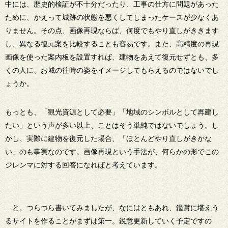
中には、歴史的検証が不十分だったり、工事の仕方に問題があった
ために、かえって城跡の状態を悪くしてしまったケースが少なくあ
りません。その点、画像再現ならば、何度でもやり直しがききます
し、異なる復元案を比較することも容易です。また、高精度の再現
画像を使った案内板を設置すれば、建物をあえて復元せずとも、多
くの人に、お城の往時の姿をイメージしてもらえるのではないでし
ょうか。
もっとも、「観光資源として必要」「地域のシンボルとして再建し
たい」という声が多い以上、ことはそう単純ではないでしょう。し
かし、実際に建物を復元した場合、「ほとんどやり直しがきかな
い」のも事実なのです。画像再現という手法が、何らかの形でこの
ジレンマに対する回答になればと考えています。
…と、つらつら書いてみましたが、なにはともあれ、鑑賞に堪えう
るサイトを作ることがまずは第一。鋭意更新していく予定ですの