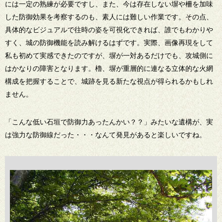
には一定の熟練が必要ですし、また、今は存在しない塀や柵を加味
した防御効果を考察するのも、素人には難しい作業です。その点、
具体的なビジュアルで往時の姿を可視化できれば、誰でもわかりや
すく、城の防御機能を読み解けるはずです。実際、画像再現をして
私も初めて実感できたのですが、塀が一対あるだけでも、攻城側に
はかなりの障害となります。櫓、塀が重層的に連なる立体的な火網
構成を把握することで、城跡を見る新たな視点が得られるかもしれ
ません。
「こんな低い石垣で防御力あったんかい？？」みたいな遺構が、実
は強力な防御線だった・・・なんて発見があると楽しいですね。