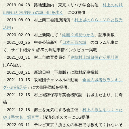
・2019_04_28 路地連胎内・東京スリバチ学会共催「
村上のお城
山登山と河岸段丘の城下町を歩く
」にCG提供
・2019_08_09 村上商工会議所講演「
村上城のＣＧ・ＶＲと観光
活用
」
・2020_02_09 村上新聞にて「
絵図２点見つかる
」記事掲載
・2021_03_25 中央公論新社「
日本三百名城
」のコラム記事に
て、サイト紹介＆城VRの周辺事情インタビュー掲載
・2021_03_31 村上市教育委員会「
史跡村上城跡保存活用計画
」
にCG提供
・2021_08_21 新潟日報（下越版）に取材記事掲載
・2021_10_15 攻城団チャンネルの動画「
全国入城者数ランキン
グへの補足等
」に大書院壁紙を提供。
・2021_12_15 村上城跡保存育英会機関誌「お城山だより」に寄
稿
・2021_12_18 郷土を元気にする会主催「
村上の原型をつくった
やり手大名 堀直竒
」講演会ポスターにCG提供
・2022_03_11 テレビ東京「所さんの学校では教えてくれないそ