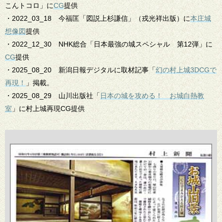
こんトコロ」に
CG
提供
・2022_03_18 今福匡「図説上杉謙信」（戎光祥出版）に
本庄城
想像図
提供
・2022_12_30 NHK総合「日本最強の城スペシャル 第12弾」に
CG
提供
・2025_08_20 新潟日報デジタルに取材記事「
幻の村上城3DCGで
再現！
」掲載。
・2025_08_29 山川出版社「
日本の城を攻める！ お城白熱教
室
」に村上城再現CG提供