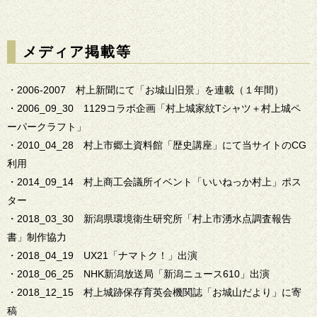
メディア掲載等
・2006-2007 村上新聞にて「お城山旧景」を連載（１年間）
・2006_09_30 1129コラボ企画「村上城家紋Tシャツ＋村上城ペ
ーパークラフト」
・2010_04_28 村上市郷土資料館「歴史講座」にて当サイトのCG
利用
・2014_09_14 村上商工会議所イベント「いいねっか村上」ポス
ター
・2018_03_30 新潟県環境衛生研究所「村上市湧水点調査報告
書」制作協力
・2018_04_19 UX21「ナマトク！」出演
・2018_06_25 NHK新潟放送局「新潟ニュース610」出演
・2018_12_15 村上城跡保存育英会機関誌「お城山だより」に寄
稿