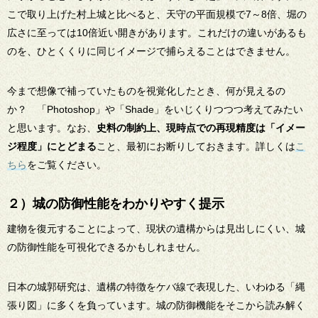
こで取り上げた村上城と比べると、天守の平面規模で7～8倍、堀の
広さに至っては10倍近い開きがあります。これだけの違いがあるも
のを、ひとくくりに同じイメージで捕らえることはできません。
今まで想像で補っていたものを視覚化したとき、何が見えるの
か？ 「Photoshop」や「Shade」をいじくりつつつ考えてみたい
と思います。なお、
史料の制約上、現時点での再現精度は「イメー
ジ程度」にとどまる
こと、最初にお断りしておきます。詳しくは
こ
ちら
をご覧ください。
２）城の防御性能をわかりやすく提示
建物を復元することによって、現状の遺構からは見出しにくい、城
の防御性能を可視化できるかもしれません。
日本の城郭研究は、遺構の特徴をケバ線で表現した、いわゆる「縄
張り図」に多くを負っています。城の防御機能をそこから読み解く